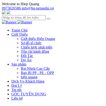
Welcome to Hiep Quang
0973026586
info@hq-tarpaulin.vn
Trang Chủ
Giới Thiệu
Giới thiệu Hiệp Quang
Sơ đồ tổ chức
Chiến lược phát triển
Tôn chỉ hành động
Đối Tác
Dự Án
Sản phẩm
Bạt Nhựa Cao Cấp
Bao Bì PP - PE - OPP
hiệp quang
Dịch Vụ Khách Hàng
Đại Lý
Tin tức
GÓC TUYỂN DỤNG
Liên hệ